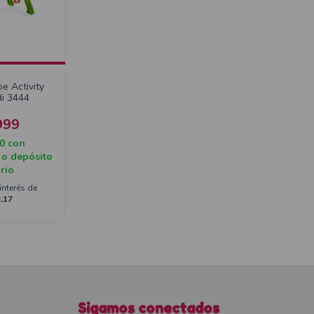
e Activity
i 3444
999
10
con
 o depósito
rio
interés de
,17
Sigamos conectados