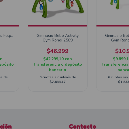
s Felpa
Gimnasio Bebe Activity
Gimnasio Beb
6
Gym Rondi 2509
Gym Rond
$46.999
$10.
on
$42.299,10
con
$9.899,
epósito
Transferencia o depósito
Transferencia
bancario
banca
és de
6
cuotas sin interés de
6
cuotas sin 
$7.833,17
$1.833
ción
Contacto