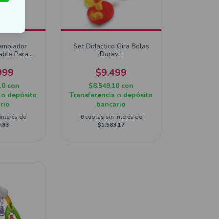
ambiador
Set Didactico Gira Bolas
able Para
Duravit
52241
999
$9.499
10
con
$8.549,10
con
 o depósito
Transferencia o depósito
rio
bancario
interés de
6
cuotas sin interés de
,83
$1.583,17