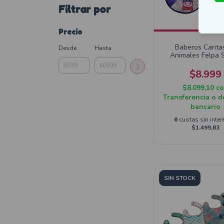
Filtrar por
Precio
Baberos Carita
Desde
Hasta
Animales Felpa 
8730
$8.999
$8.099,10
c
Transferencia o d
bancario
6
cuotas sin inter
$1.499,83
SIN STOCK