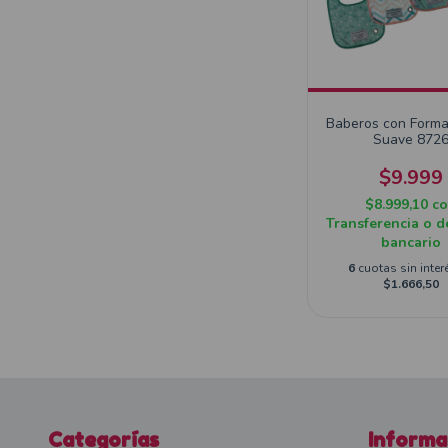
Baberos con Forma
Suave 872
$9.999
$8.999,10
c
Transferencia o d
bancario
6
cuotas sin inter
$1.666,50
Categorías
Informa