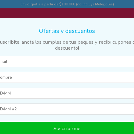
Envio gratis a partir de $100.000 (no incluye Metegoles)
Ofertas y descuentos
Suscribite, anotá los cumples de tus peques y recibí cupones 
descuento!
des
Marcas y franquicias
Destacados
Guia
 meses
Suscribirme