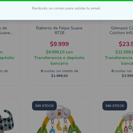
Recibirás un correo para validar tu email.
s de
Baberos de Felpa Suave
Gimnasio C
Suave
8728
Colchon Infl
Bebes 
$9.999
$23.
on
$8.999,10
con
$21.599,
epósito
Transferencia o depósito
Transferencia
bancario
banca
és de
6
cuotas sin interés de
6
cuotas sin 
$1.666,50
$3.999
SIN STOCK
SIN STOCK