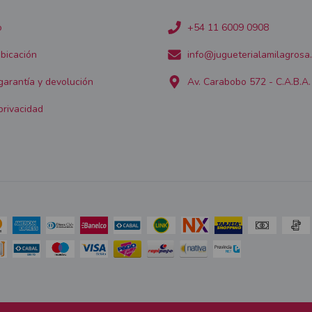
o
+54 11 6009 0908
bicación
info@jugueterialamilagrosa
 garantía y devolución
Av. Carabobo 572 - C.A.B.A.
privacidad