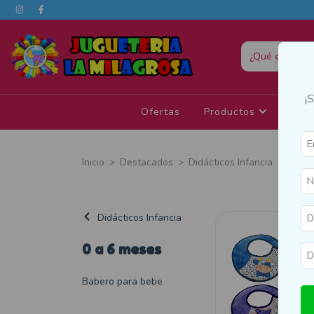
¡
Ofertas
Productos
Eda
Inicio
>
Destacados
>
Didácticos Infancia
>
0 a 6
Didácticos Infancia
0 a 6 meses
Babero para bebe