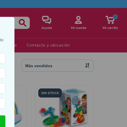
0
Ayuda
Mi cuenta
Mi carrito
de
s de Uso
Contacto y ubicación
SIN STOCK