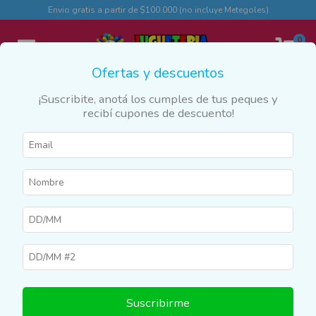
Envio gratis a partir de $100.000 (no incluye Metegoles)
0
Ofertas y descuentos
¡Suscribite, anotá los cumples de tus peques y
recibí cupones de descuento!
Guias de Uso
(Hacer clic en la foto)
Camaras espia
Suscribirme