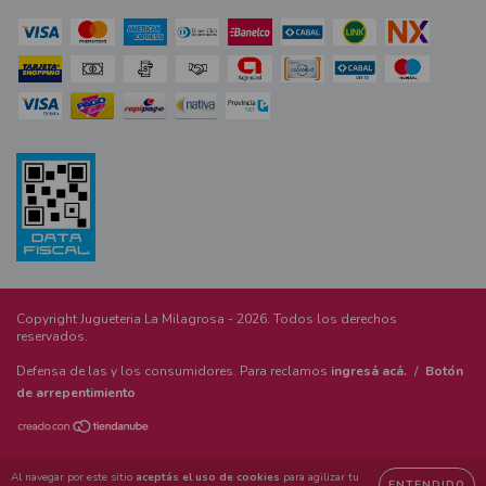
Copyright Jugueteria La Milagrosa - 2026. Todos los derechos
reservados.
Defensa de las y los consumidores. Para reclamos
ingresá acá.
/
Botón
de arrepentimiento
Al navegar por este sitio
aceptás el uso de cookies
para agilizar tu
ENTENDIDO