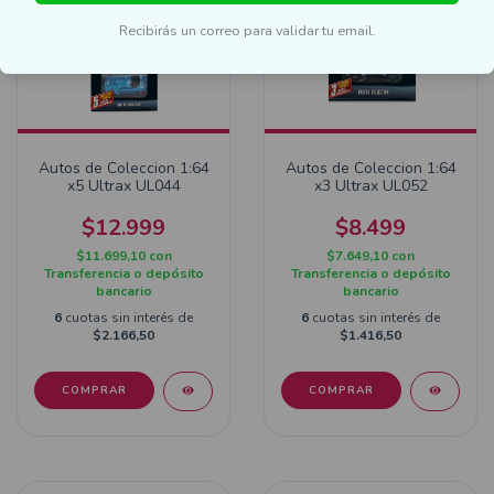
Recibirás un correo para validar tu email.
Autos de Coleccion 1:64
Autos de Coleccion 1:64
x5 Ultrax UL044
x3 Ultrax UL052
$12.999
$8.499
$11.699,10
con
$7.649,10
con
Transferencia o depósito
Transferencia o depósito
bancario
bancario
6
cuotas sin interés de
6
cuotas sin interés de
$2.166,50
$1.416,50