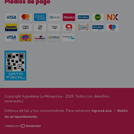
Medios de pago
Copyright Jugueteria La Milagrosa - 2026. Todos los derechos
reservados.
Defensa de las y los consumidores. Para reclamos
ingresá acá.
/
Botón
de arrepentimiento