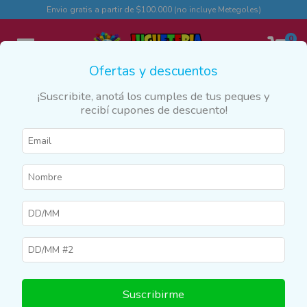
Envio gratis a partir de $100.000 (no incluye Metegoles)
0
Ofertas y descuentos
¡Suscribite, anotá los cumples de tus peques y
recibí cupones de descuento!
Inicio
>
Productos
>
JUEGOS Y JUGUETES
>
Autos y Pistas
>
Autos de Metal
Autos de Metal
Filtrar
Suscribirme