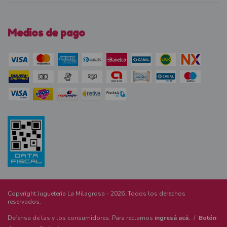
Medios de pago
Copyright Jugueteria La Milagrosa - 2026. Todos los derechos
reservados.
Defensa de las y los consumidores. Para reclamos
ingresá acá.
/
Botón