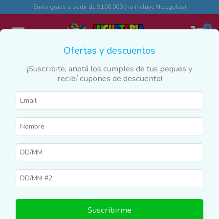
Envio gratis a partir de $100.000 (no incluye Metegoles)
0
Ofertas y descuentos
¡Suscribite, anotá los cumples de tus peques y
recibí cupones de descuento!
Inicio
>
Productos
>
CALZADO
>
Ojotas
Ojotas
Filtrar
Suscribirme