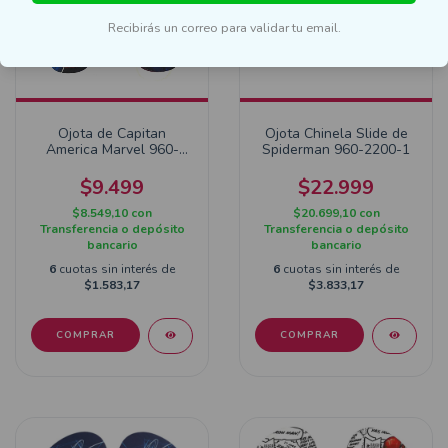
Recibirás un correo para validar tu email.
Ojota de Capitan
Ojota Chinela Slide de
America Marvel 960-
Spiderman 960-2200-1
2202-2
$9.499
$22.999
$8.549,10
con
$20.699,10
con
Transferencia o depósito
Transferencia o depósito
bancario
bancario
6
cuotas sin interés de
6
cuotas sin interés de
$1.583,17
$3.833,17
COMPRAR
COMPRAR