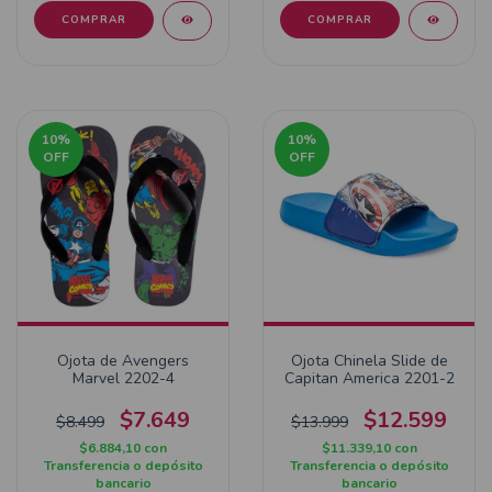
COMPRAR
COMPRAR
10
%
10
%
OFF
OFF
Ojota de Avengers
Ojota Chinela Slide de
Marvel 2202-4
Capitan America 2201-2
$7.649
$12.599
$8.499
$13.999
$6.884,10
con
$11.339,10
con
Transferencia o depósito
Transferencia o depósito
bancario
bancario