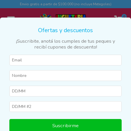
Envio gratis a partir de $100.000 (no incluye Metegoles)
0
Ofertas y descuentos
¡Suscribite, anotá los cumples de tus peques y
recibí cupones de descuento!
Inicio
>
Productos
>
AIRE LIBRE
>
Pelotas
Pelotas
Filtrar
29
%
OFF
Suscribirme