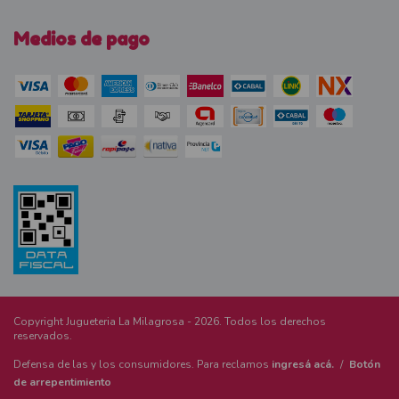
Medios de pago
Copyright Jugueteria La Milagrosa - 2026. Todos los derechos
reservados.
Defensa de las y los consumidores. Para reclamos
ingresá acá.
/
Botón
de arrepentimiento