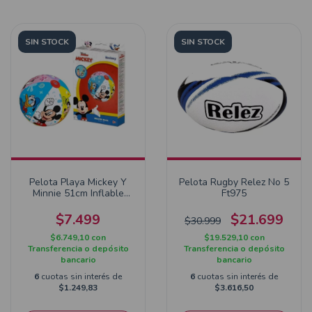
SIN STOCK
SIN STOCK
Pelota Playa Mickey Y
Pelota Rugby Relez No 5
Minnie 51cm Inflable
Ft975
Pileta Nene
$7.499
$21.699
$30.999
$6.749,10
con
$19.529,10
con
Transferencia o depósito
Transferencia o depósito
bancario
bancario
6
cuotas sin interés de
6
cuotas sin interés de
$1.249,83
$3.616,50