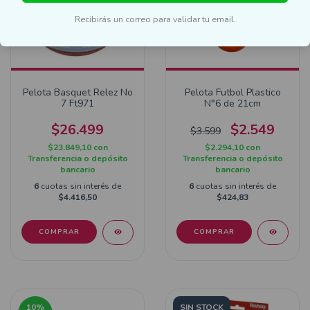
Recibirás un correo para validar tu email.
Pelota Basquet Relez No
Pelota Futbol Plastico
7 Ft971
N°6 de 21cm
$26.499
$2.549
$3.599
$23.849,10
con
$2.294,10
con
Transferencia o depósito
Transferencia o depósito
bancario
bancario
6
cuotas sin interés de
6
cuotas sin interés de
$4.416,50
$424,83
COMPRAR
COMPRAR
10
%
SIN STOCK