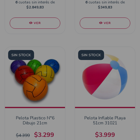
6
cuotas sin interés de
6
cuotas sin interés de
$2.849,83
$349,83
VER
VER
SIN STOCK
SIN STOCK
Pelota Plastico N°6
Pelota Inflable Playa
Dibujo 21cm
51cm 31021
$3.299
$3.999
$4.399