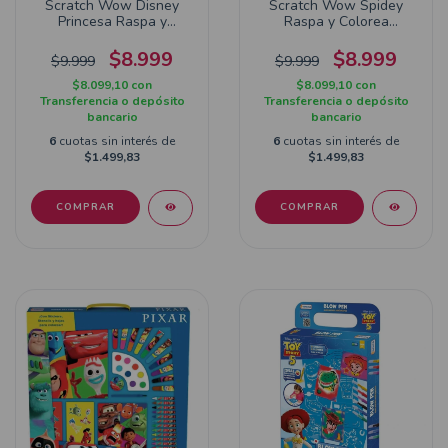
Scratch Wow Disney
Scratch Wow Spidey
Princesa Raspa y
Raspa y Colorea
Colorea DJU00693
VSP03324
$8.999
$8.999
$9.999
$9.999
$8.099,10
con
$8.099,10
con
Transferencia o depósito
Transferencia o depósito
bancario
bancario
6
cuotas sin interés de
6
cuotas sin interés de
$1.499,83
$1.499,83