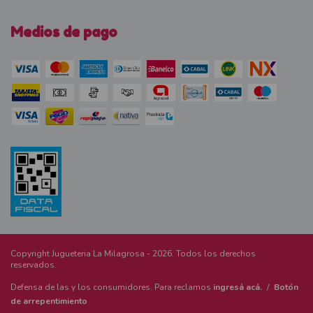
Medios de pago
Copyright Jugueteria La Milagrosa - 2026. Todos los derechos
reservados.
Defensa de las y los consumidores. Para reclamos
ingresá acá.
/
Botón
de arrepentimiento