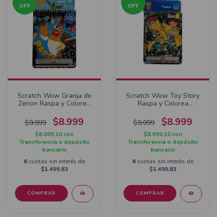
OFF
OFF
Scratch Wow Granja de
Scratch Wow Toy Story
Zenon Raspa y Colorea
Raspa y Colorea
LCG10634
DTS17932
$8.999
$8.999
$9.999
$9.999
$8.099,10
con
$8.099,10
con
Transferencia o depósito
Transferencia o depósito
bancario
bancario
6
cuotas sin interés de
6
cuotas sin interés de
$1.499,83
$1.499,83