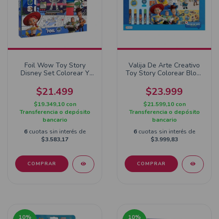
Foil Wow Toy Story
Valija De Arte Creativo
Disney Set Colorear Y
Toy Story Colorear Block
Jugar Sin Manchar
Lapices
$21.499
$23.999
$19.349,10
con
$21.599,10
con
Transferencia o depósito
Transferencia o depósito
bancario
bancario
6
cuotas sin interés de
6
cuotas sin interés de
$3.583,17
$3.999,83
10
%
10
%