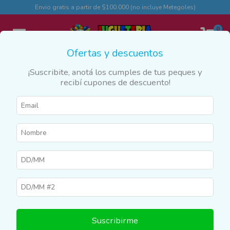
Envio gratis a partir de $100.000 (no incluye Metegoles)
0
Ofertas y descuentos
¡Suscribite, anotá los cumples de tus peques y
recibí cupones de descuento!
Inicio
>
Productos
>
COLEGIO Y LIBRERÍA
>
Sets para Pintar
Sets para Pintar
Filtrar
10
%
OFF
Suscribirme