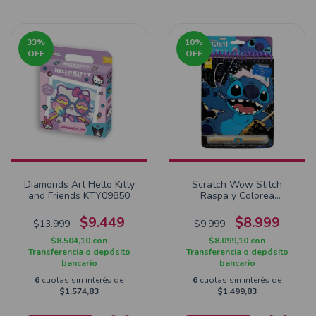
33
%
10
%
OFF
OFF
Diamonds Art Hello Kitty
Scratch Wow Stitch
and Friends KTY09850
Raspa y Colorea
DMD00150
$9.449
$8.999
$13.999
$9.999
$8.504,10
con
$8.099,10
con
Transferencia o depósito
Transferencia o depósito
bancario
bancario
6
cuotas sin interés de
6
cuotas sin interés de
$1.574,83
$1.499,83