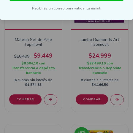
Recibirás un correo para validar tu email.
Maletin Set de Arte
Jumbo Diamonds Art
Tapimovil
Tapimovil
$9.449
$24.999
$10.499
$8.504,10
con
$22.499,10
con
Transferencia o depósito
Transferencia o depósito
bancario
bancario
6
cuotas sin interés de
6
cuotas sin interés de
$1.574,83
$4.166,50
COMPRAR
COMPRAR
10
%