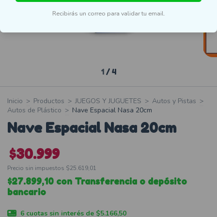
Recibirás un correo para validar tu email.
1
/
4
Inicio
>
Productos
>
JUEGOS Y JUGUETES
>
Autos y Pistas
>
Autos de Plástico
>
Nave Espacial Nasa 20cm
Nave Espacial Nasa 20cm
$30.999
Precio sin impuestos
$25.619,01
$27.899,10
con
Transferencia o depósito
bancario
6
cuotas sin interés de
$5.166,50